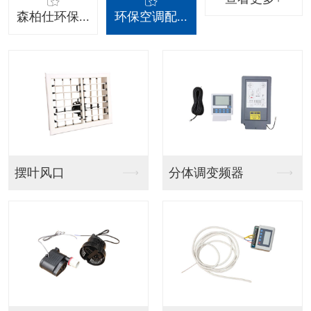
森柏仕环保...
环保空调配...
器
吊挂射流款
吊挂百叶窗款