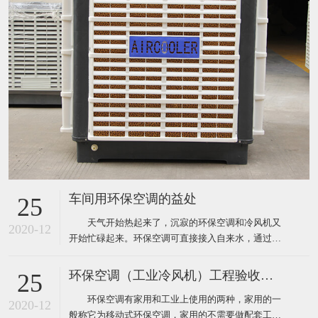
车间用环保空调的益处
25
天气开始热起来了，沉寂的环保空调和冷风机又
2020-12
开始忙碌起来。环保空调可直接接入自来水，通过风
机内腔湿帘纸吹出凉风，从而使生产车间内温度下降
到制冷空调同样的效果，既达到了降温防暑的目的，
环保空调（工业冷风机）工程验收标准
25
又节约了电能和开支，环保空调降温节能一举两得，
环保空调有家用和工业上使用的两种，家用的一
现在绝大多数企业都安装了这样的环保空调。下面为
2020-12
般称它为移动式环保空调，家用的不需要做配套工
大家介绍厂房降温使用