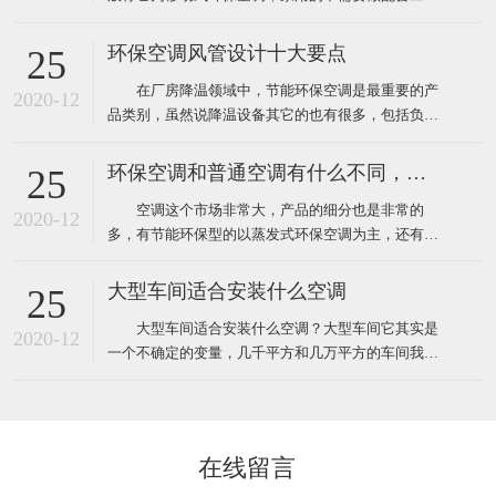
程，自然也就没有工程验收个说法了，用户在购买时
只需要挑选到质量比较好的品牌就靠谱了，而工业上
环保空调风管设计十大要点
25
使用环保空调就不一样了，因为它安装和使用环境都
在厂房降温领域中，节能环保空调是最重要的产
要比家用更复杂，所以一般工业厂房降温安装的环保
2020-12
品类别，虽然说降温设备其它的也有很多，包括负压
空调工程都需要根据环境
风机、湿帘、自然通风器、工业大风扇等其它降温设
备。对于很多工业车间或者中小企业来说，节能环保
环保空调和普通空调有什么不同，该怎么选
25
空调目前仍然占据重要地位。那么环保空调在设计安
空调这个市场非常大，产品的细分也是非常的
装中有什么需要注意的呢？ 1、环保空调的送风
2020-12
多，有节能环保型的以蒸发式环保空调为主，还有传
管道材料一般采用
统压缩机型的水冷柜单元式空调，风管机、螺杆机等
等，那环保空调和普通空调到底有什么不同！这里说
大型车间适合安装什么空调
25
的普通空调其实大多指就是压缩机空调，因为先入为
大型车间适合安装什么空调？大型车间它其实是
主我们经常去的商场啊，办公室、家里都装的压缩机
2020-12
一个不确定的变量，几千平方和几万平方的车间我们
型的空调，所以很多人反
都叫它大型的车间，越是面积大那里面的环境问题也
就越多，也越难解决，一般情况下大型的工厂车间面
积大概都在几千平方米左右，如果这些面积比较大的
工厂想装空调给车间降温应该安装什么类型的工业空
在线留言
调呢！其实根据绿风通风