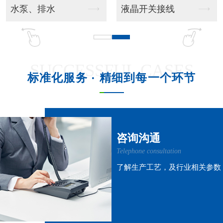
线
吊挂风管机
吊柜射流款
SUCCESSFUL CASES
标准化服务 · 精细到每一个环节
吊柜窗式款
吊柜风管机
咨询沟通
Telephone consultation
了解生产工艺，及行业相关参数