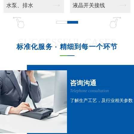
吊挂风管机
吊柜射流款
SUCCESSFUL CASES
标准化服务 · 精细到每一个环节
吊柜窗式款
吊柜风管机
咨询沟通
Telephone consultation
了解生产工艺，及行业相关参数