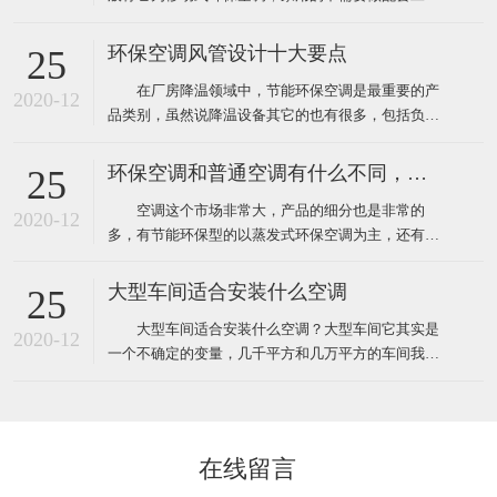
程，自然也就没有工程验收个说法了，用户在购买时
只需要挑选到质量比较好的品牌就靠谱了，而工业上
环保空调风管设计十大要点
25
使用环保空调就不一样了，因为它安装和使用环境都
在厂房降温领域中，节能环保空调是最重要的产
要比家用更复杂，所以一般工业厂房降温安装的环保
2020-12
品类别，虽然说降温设备其它的也有很多，包括负压
空调工程都需要根据环境
风机、湿帘、自然通风器、工业大风扇等其它降温设
备。对于很多工业车间或者中小企业来说，节能环保
环保空调和普通空调有什么不同，该怎么选
25
空调目前仍然占据重要地位。那么环保空调在设计安
空调这个市场非常大，产品的细分也是非常的
装中有什么需要注意的呢？ 1、环保空调的送风
2020-12
多，有节能环保型的以蒸发式环保空调为主，还有传
管道材料一般采用
统压缩机型的水冷柜单元式空调，风管机、螺杆机等
等，那环保空调和普通空调到底有什么不同！这里说
大型车间适合安装什么空调
25
的普通空调其实大多指就是压缩机空调，因为先入为
大型车间适合安装什么空调？大型车间它其实是
主我们经常去的商场啊，办公室、家里都装的压缩机
2020-12
一个不确定的变量，几千平方和几万平方的车间我们
型的空调，所以很多人反
都叫它大型的车间，越是面积大那里面的环境问题也
就越多，也越难解决，一般情况下大型的工厂车间面
积大概都在几千平方米左右，如果这些面积比较大的
工厂想装空调给车间降温应该安装什么类型的工业空
在线留言
调呢！其实根据绿风通风