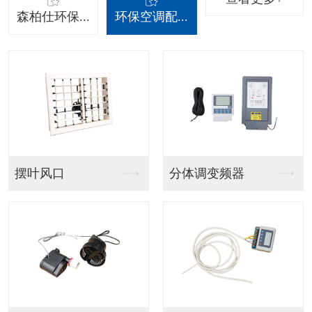
森柏仕环保...
环保空调配...
吊挂射流款
吊挂百叶窗款