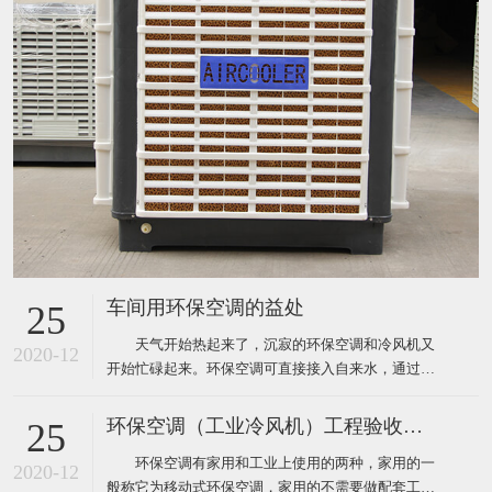
车间用环保空调的益处
25
天气开始热起来了，沉寂的环保空调和冷风机又
2020-12
开始忙碌起来。环保空调可直接接入自来水，通过风
机内腔湿帘纸吹出凉风，从而使生产车间内温度下降
到制冷空调同样的效果，既达到了降温防暑的目的，
环保空调（工业冷风机）工程验收标准
25
又节约了电能和开支，环保空调降温节能一举两得，
环保空调有家用和工业上使用的两种，家用的一
现在绝大多数企业都安装了这样的环保空调。下面为
2020-12
般称它为移动式环保空调，家用的不需要做配套工
大家介绍厂房降温使用