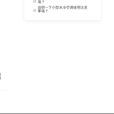
项？
说明一下小型水冷空调使用注意
事项？
标
准