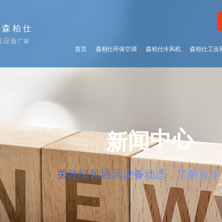
择森柏仕
温设备
厂家
首页
森柏仕环保空调
森柏仕冷风机
森柏仕工业
新
闻
中
心
关注绿风通风设备动态，了解更多