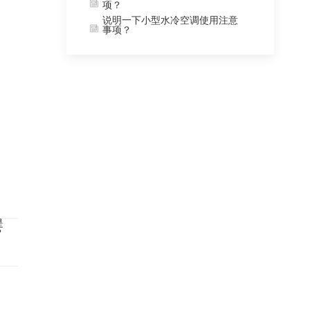
项？
说明一下小型水冷空调使用注意
事项？
是
？