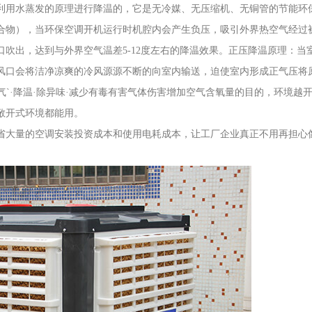
用水蒸发的原理进行降温的，它是无冷媒、无压缩机、无铜管的节能环
合物），当环保空调开机运行时机腔内会产生负压，吸引外界热空气经过
吹出，达到与外界空气温差5-12度左右的降温效果。正压降温原理：当
风口会将洁净凉爽的冷风源源不断的向室内输送，迫使室内形成正气压将
气`·降温·除异味·减少有毒有害气体伤害增加空气含氧量的目的，环境越
敞开式环境都能用。
大量的空调安装投资成本和使用电耗成本，让工厂企业真正不用再担心