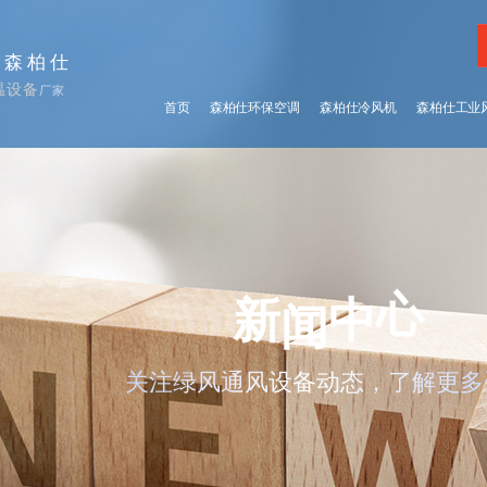
择森柏仕
温设备
厂家
首页
森柏仕环保空调
森柏仕冷风机
森柏仕工业
心
中
闻
新
关注绿风通风设备动态，了解更多