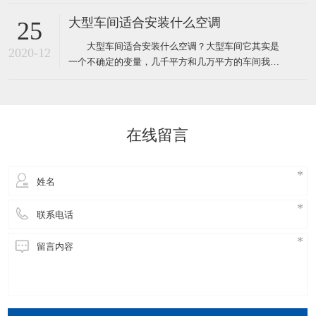
统压缩机型的水冷柜单元式空调，风管机、螺杆机等
等，那环保空调和普通空调到底有什么不同！这里说
大型车间适合安装什么空调
25
的普通空调其实大多指就是压缩机空调，因为先入为
大型车间适合安装什么空调？大型车间它其实是
主我们经常去的商场啊，办公室、家里都装的压缩机
2020-12
一个不确定的变量，几千平方和几万平方的车间我们
型的空调，所以很多人反
都叫它大型的车间，越是面积大那里面的环境问题也
就越多，也越难解决，一般情况下大型的工厂车间面
积大概都在几千平方米左右，如果这些面积比较大的
工厂想装空调给车间降温应该安装什么类型的工业空
在线留言
调呢！其实根据绿风通风