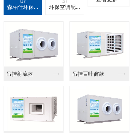
森柏仕环保...
环保空调配...
摆叶风口
分体调变频器