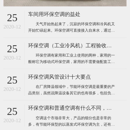
车间用环保空调的益处
25
天气开始热起来了，沉寂的环保空调和冷风机又
2020-12
开始忙碌起来。环保空调可直接接入自来水，通过风
机内腔湿帘纸吹出凉风，从而使生产车间内温度下降
到制冷空调同样的效果，既达到了降温防暑的目的，
环保空调（工业冷风机）工程验收标准
25
又节约了电能和开支，环保空调降温节能一举两得，
环保空调有家用和工业上使用的两种，家用的一
现在绝大多数企业都安装了这样的环保空调。下面为
2020-12
般称它为移动式环保空调，家用的不需要做配套工
大家介绍厂房降温使用
程，自然也就没有工程验收个说法了，用户在购买时
只需要挑选到质量比较好的品牌就靠谱了，而工业上
环保空调风管设计十大要点
25
使用环保空调就不一样了，因为它安装和使用环境都
在厂房降温领域中，节能环保空调是最重要的产
要比家用更复杂，所以一般工业厂房降温安装的环保
2020-12
品类别，虽然说降温设备其它的也有很多，包括负压
空调工程都需要根据环境
风机、湿帘、自然通风器、工业大风扇等其它降温设
备。对于很多工业车间或者中小企业来说，节能环保
环保空调和普通空调有什么不同，该怎么选
25
空调目前仍然占据重要地位。那么环保空调在设计安
空调这个市场非常大，产品的细分也是非常的
装中有什么需要注意的呢？ 1、环保空调的送风
2020-12
多，有节能环保型的以蒸发式环保空调为主，还有传
管道材料一般采用