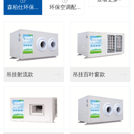
森柏仕环保...
环保空调配...
摆叶风口
分体调变频器