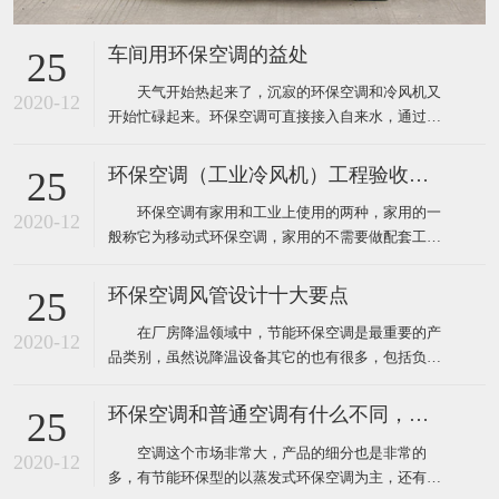
车间用环保空调的益处
25
天气开始热起来了，沉寂的环保空调和冷风机又
2020-12
开始忙碌起来。环保空调可直接接入自来水，通过风
机内腔湿帘纸吹出凉风，从而使生产车间内温度下降
到制冷空调同样的效果，既达到了降温防暑的目的，
环保空调（工业冷风机）工程验收标准
25
又节约了电能和开支，环保空调降温节能一举两得，
环保空调有家用和工业上使用的两种，家用的一
现在绝大多数企业都安装了这样的环保空调。下面为
2020-12
般称它为移动式环保空调，家用的不需要做配套工
大家介绍厂房降温使用
程，自然也就没有工程验收个说法了，用户在购买时
只需要挑选到质量比较好的品牌就靠谱了，而工业上
环保空调风管设计十大要点
25
使用环保空调就不一样了，因为它安装和使用环境都
在厂房降温领域中，节能环保空调是最重要的产
要比家用更复杂，所以一般工业厂房降温安装的环保
2020-12
品类别，虽然说降温设备其它的也有很多，包括负压
空调工程都需要根据环境
风机、湿帘、自然通风器、工业大风扇等其它降温设
备。对于很多工业车间或者中小企业来说，节能环保
环保空调和普通空调有什么不同，该怎么选
25
空调目前仍然占据重要地位。那么环保空调在设计安
空调这个市场非常大，产品的细分也是非常的
装中有什么需要注意的呢？ 1、环保空调的送风
2020-12
多，有节能环保型的以蒸发式环保空调为主，还有传
管道材料一般采用