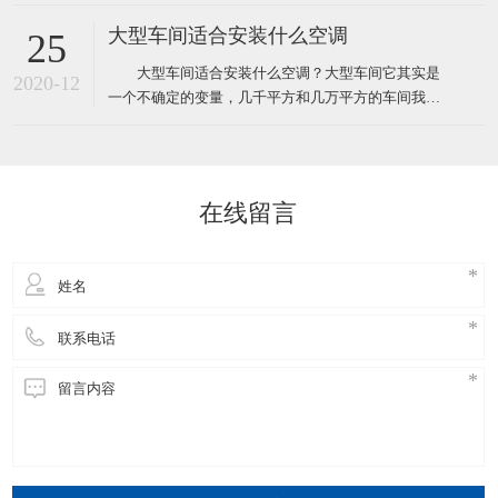
统压缩机型的水冷柜单元式空调，风管机、螺杆机等
等，那环保空调和普通空调到底有什么不同！这里说
大型车间适合安装什么空调
25
的普通空调其实大多指就是压缩机空调，因为先入为
大型车间适合安装什么空调？大型车间它其实是
主我们经常去的商场啊，办公室、家里都装的压缩机
2020-12
一个不确定的变量，几千平方和几万平方的车间我们
型的空调，所以很多人反
都叫它大型的车间，越是面积大那里面的环境问题也
就越多，也越难解决，一般情况下大型的工厂车间面
积大概都在几千平方米左右，如果这些面积比较大的
工厂想装空调给车间降温应该安装什么类型的工业空
在线留言
调呢！其实根据绿风通风