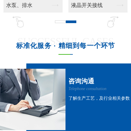
吊挂风管机
吊柜射流款
SUCCESSFUL CASES
标准化服务 · 精细到每一个环节
吊柜窗式款
吊柜风管机
咨询沟通
Telephone consultation
了解生产工艺，及行业相关参数