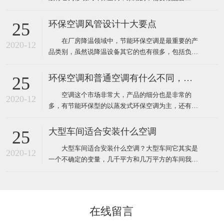
程，自然也就没有工程验收个说法了，用户在购买时
只需要挑选到质量比较好的品牌就靠谱了，而工业上
环保空调风管设计十大要点
25
使用环保空调就不一样了，因为它安装和使用环境都
在厂房降温领域中，节能环保空调是最重要的产
要比家用更复杂，所以一般工业厂房降温安装的环保
2020-12
品类别，虽然说降温设备其它的也有很多，包括负压
空调工程都需要根据环境
风机、湿帘、自然通风器、工业大风扇等其它降温设
备。对于很多工业车间或者中小企业来说，节能环保
环保空调和普通空调有什么不同，该怎么选
25
空调目前仍然占据重要地位。那么环保空调在设计安
空调这个市场非常大，产品的细分也是非常的
装中有什么需要注意的呢？ 1、环保空调的送风
2020-12
多，有节能环保型的以蒸发式环保空调为主，还有传
管道材料一般采用
统压缩机型的水冷柜单元式空调，风管机、螺杆机等
等，那环保空调和普通空调到底有什么不同！这里说
大型车间适合安装什么空调
25
的普通空调其实大多指就是压缩机空调，因为先入为
大型车间适合安装什么空调？大型车间它其实是
主我们经常去的商场啊，办公室、家里都装的压缩机
2020-12
一个不确定的变量，几千平方和几万平方的车间我们
型的空调，所以很多人反
都叫它大型的车间，越是面积大那里面的环境问题也
就越多，也越难解决，一般情况下大型的工厂车间面
积大概都在几千平方米左右，如果这些面积比较大的
工厂想装空调给车间降温应该安装什么类型的工业空
在线留言
调呢！其实根据绿风通风