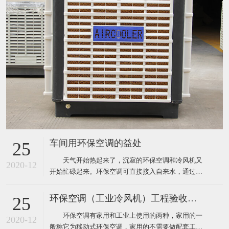
车间用环保空调的益处
25
天气开始热起来了，沉寂的环保空调和冷风机又
2020-12
开始忙碌起来。环保空调可直接接入自来水，通过风
机内腔湿帘纸吹出凉风，从而使生产车间内温度下降
到制冷空调同样的效果，既达到了降温防暑的目的，
环保空调（工业冷风机）工程验收标准
25
又节约了电能和开支，环保空调降温节能一举两得，
环保空调有家用和工业上使用的两种，家用的一
现在绝大多数企业都安装了这样的环保空调。下面为
2020-12
般称它为移动式环保空调，家用的不需要做配套工
大家介绍厂房降温使用