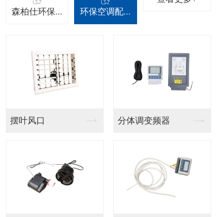
森柏仕环保...
环保空调配...
吊挂射流款
吊挂百叶窗款