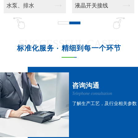
吊挂风管机
吊柜射流款
SUCCESSFUL CASES
标准化服务 · 精细到每一个环节
吊柜窗式款
吊柜风管机
咨询沟通
Telephone consultation
了解生产工艺，及行业相关参数