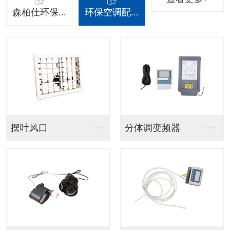
森柏仕环保...
环保空调配...
吊挂射流款
吊挂百叶窗款