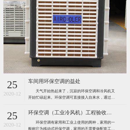
车间用环保空调的益处
25
天气开始热起来了，沉寂的环保空调和冷风机又
2020-12
开始忙碌起来。环保空调可直接接入自来水，通过风
机内腔湿帘纸吹出凉风，从而使生产车间内温度下降
到制冷空调同样的效果，既达到了降温防暑的目的，
环保空调（工业冷风机）工程验收标准
25
又节约了电能和开支，环保空调降温节能一举两得，
环保空调有家用和工业上使用的两种，家用的一
现在绝大多数企业都安装了这样的环保空调。下面为
2020-12
般称它为移动式环保空调，家用的不需要做配套工
大家介绍厂房降温使用