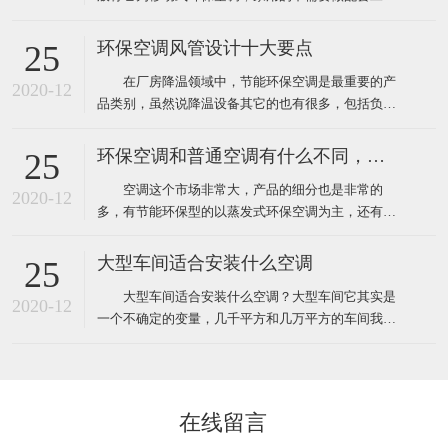
程，自然也就没有工程验收个说法了，用户在购买时
只需要挑选到质量比较好的品牌就靠谱了，而工业上
环保空调风管设计十大要点
25
使用环保空调就不一样了，因为它安装和使用环境都
在厂房降温领域中，节能环保空调是最重要的产
要比家用更复杂，所以一般工业厂房降温安装的环保
2020-12
品类别，虽然说降温设备其它的也有很多，包括负压
空调工程都需要根据环境
风机、湿帘、自然通风器、工业大风扇等其它降温设
备。对于很多工业车间或者中小企业来说，节能环保
环保空调和普通空调有什么不同，该怎么选
25
空调目前仍然占据重要地位。那么环保空调在设计安
空调这个市场非常大，产品的细分也是非常的
装中有什么需要注意的呢？ 1、环保空调的送风
2020-12
多，有节能环保型的以蒸发式环保空调为主，还有传
管道材料一般采用
统压缩机型的水冷柜单元式空调，风管机、螺杆机等
等，那环保空调和普通空调到底有什么不同！这里说
大型车间适合安装什么空调
25
的普通空调其实大多指就是压缩机空调，因为先入为
大型车间适合安装什么空调？大型车间它其实是
主我们经常去的商场啊，办公室、家里都装的压缩机
2020-12
一个不确定的变量，几千平方和几万平方的车间我们
型的空调，所以很多人反
都叫它大型的车间，越是面积大那里面的环境问题也
就越多，也越难解决，一般情况下大型的工厂车间面
积大概都在几千平方米左右，如果这些面积比较大的
工厂想装空调给车间降温应该安装什么类型的工业空
在线留言
调呢！其实根据绿风通风