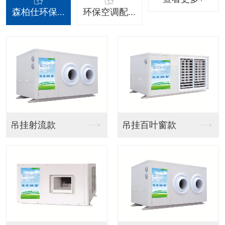
森柏仕环保...
环保空调配...
摆叶风口
分体调变频器