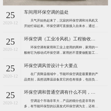
车间用环保空调的益处
25
天气开始热起来了，沉寂的环保空调和冷风机又
2020-12
开始忙碌起来。环保空调可直接接入自来水，通过风
机内腔湿帘纸吹出凉风，从而使生产车间内温度下降
到制冷空调同样的效果，既达到了降温防暑的目的，
环保空调（工业冷风机）工程验收标准
25
又节约了电能和开支，环保空调降温节能一举两得，
环保空调有家用和工业上使用的两种，家用的一
现在绝大多数企业都安装了这样的环保空调。下面为
2020-12
般称它为移动式环保空调，家用的不需要做配套工
大家介绍厂房降温使用
程，自然也就没有工程验收个说法了，用户在购买时
只需要挑选到质量比较好的品牌就靠谱了，而工业上
环保空调风管设计十大要点
25
使用环保空调就不一样了，因为它安装和使用环境都
在厂房降温领域中，节能环保空调是最重要的产
要比家用更复杂，所以一般工业厂房降温安装的环保
2020-12
品类别，虽然说降温设备其它的也有很多，包括负压
空调工程都需要根据环境
风机、湿帘、自然通风器、工业大风扇等其它降温设
备。对于很多工业车间或者中小企业来说，节能环保
环保空调和普通空调有什么不同，该怎么选
25
空调目前仍然占据重要地位。那么环保空调在设计安
空调这个市场非常大，产品的细分也是非常的
装中有什么需要注意的呢？ 1、环保空调的送风
2020-12
多，有节能环保型的以蒸发式环保空调为主，还有传
管道材料一般采用