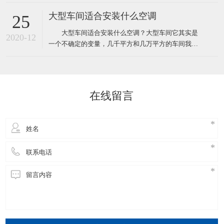
统压缩机型的水冷柜单元式空调，风管机、螺杆机等
等，那环保空调和普通空调到底有什么不同！这里说
大型车间适合安装什么空调
25
的普通空调其实大多指就是压缩机空调，因为先入为
大型车间适合安装什么空调？大型车间它其实是
主我们经常去的商场啊，办公室、家里都装的压缩机
2020-12
一个不确定的变量，几千平方和几万平方的车间我们
型的空调，所以很多人反
都叫它大型的车间，越是面积大那里面的环境问题也
就越多，也越难解决，一般情况下大型的工厂车间面
积大概都在几千平方米左右，如果这些面积比较大的
工厂想装空调给车间降温应该安装什么类型的工业空
在线留言
调呢！其实根据绿风通风