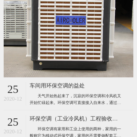
车间用环保空调的益处
25
天气开始热起来了，沉寂的环保空调和冷风机又
2020-12
开始忙碌起来。环保空调可直接接入自来水，通过风
机内腔湿帘纸吹出凉风，从而使生产车间内温度下降
到制冷空调同样的效果，既达到了降温防暑的目的，
环保空调（工业冷风机）工程验收标准
25
又节约了电能和开支，环保空调降温节能一举两得，
环保空调有家用和工业上使用的两种，家用的一
现在绝大多数企业都安装了这样的环保空调。下面为
2020-12
般称它为移动式环保空调，家用的不需要做配套工
大家介绍厂房降温使用