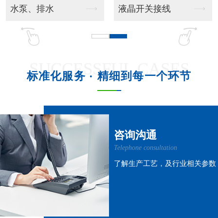
吊挂风管机
吊柜射流款
SUCCESSFUL CASES
标准化服务 · 精细到每一个环节
吊柜窗式款
吊柜风管机
咨询沟通
Telephone consultation
了解生产工艺，及行业相关参数