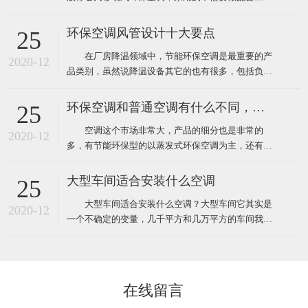
程，自然也就没有工程验收个说法了，用户在购买时
只需要挑选到质量比较好的品牌就靠谱了，而工业上
环保空调风管设计十大要点
25
使用环保空调就不一样了，因为它安装和使用环境都
在厂房降温领域中，节能环保空调是最重要的产
要比家用更复杂，所以一般工业厂房降温安装的环保
2020-12
品类别，虽然说降温设备其它的也有很多，包括负压
空调工程都需要根据环境
风机、湿帘、自然通风器、工业大风扇等其它降温设
备。对于很多工业车间或者中小企业来说，节能环保
环保空调和普通空调有什么不同，该怎么选
25
空调目前仍然占据重要地位。那么环保空调在设计安
空调这个市场非常大，产品的细分也是非常的
装中有什么需要注意的呢？ 1、环保空调的送风
2020-12
多，有节能环保型的以蒸发式环保空调为主，还有传
管道材料一般采用
统压缩机型的水冷柜单元式空调，风管机、螺杆机等
等，那环保空调和普通空调到底有什么不同！这里说
大型车间适合安装什么空调
25
的普通空调其实大多指就是压缩机空调，因为先入为
大型车间适合安装什么空调？大型车间它其实是
主我们经常去的商场啊，办公室、家里都装的压缩机
2020-12
一个不确定的变量，几千平方和几万平方的车间我们
型的空调，所以很多人反
都叫它大型的车间，越是面积大那里面的环境问题也
就越多，也越难解决，一般情况下大型的工厂车间面
积大概都在几千平方米左右，如果这些面积比较大的
工厂想装空调给车间降温应该安装什么类型的工业空
在线留言
调呢！其实根据绿风通风