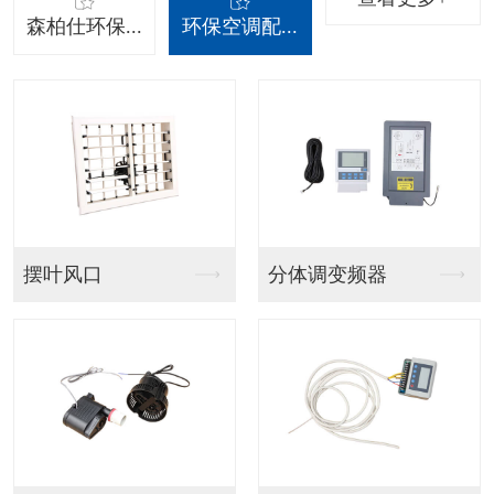
森柏仕环保...
环保空调配...
吊挂射流款
吊挂百叶窗款