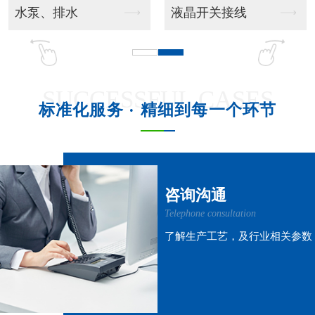
吊挂风管机
吊柜射流款
SUCCESSFUL CASES
标准化服务 · 精细到每一个环节
吊柜窗式款
吊柜风管机
咨询沟通
Telephone consultation
了解生产工艺，及行业相关参数