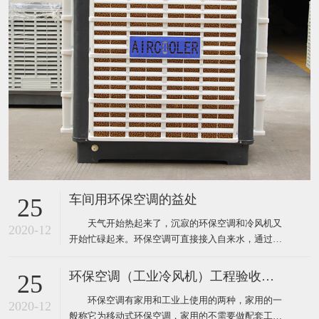
车间用环保空调的益处
25
天气开始热起来了，沉寂的环保空调和冷风机又
2020-12
开始忙碌起来。环保空调可直接接入自来水，通过风
机内腔湿帘纸吹出凉风，从而使生产车间内温度下降
到制冷空调同样的效果，既达到了降温防暑的目的，
环保空调（工业冷风机）工程验收标准
25
又节约了电能和开支，环保空调降温节能一举两得，
环保空调有家用和工业上使用的两种，家用的一
现在绝大多数企业都安装了这样的环保空调。下面为
2020-12
般称它为移动式环保空调，家用的不需要做配套工
大家介绍厂房降温使用