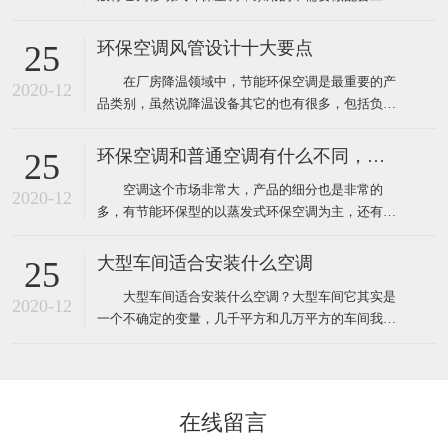
程，自然也就没有工程验收个说法了，用户在购买时
只需要挑选到质量比较好的品牌就靠谱了，而工业上
环保空调风管设计十大要点
25
使用环保空调就不一样了，因为它安装和使用环境都
在厂房降温领域中，节能环保空调是最重要的产
要比家用更复杂，所以一般工业厂房降温安装的环保
2020-12
品类别，虽然说降温设备其它的也有很多，包括负压
空调工程都需要根据环境
风机、湿帘、自然通风器、工业大风扇等其它降温设
备。对于很多工业车间或者中小企业来说，节能环保
环保空调和普通空调有什么不同，该怎么选
25
空调目前仍然占据重要地位。那么环保空调在设计安
空调这个市场非常大，产品的细分也是非常的
装中有什么需要注意的呢？ 1、环保空调的送风
2020-12
多，有节能环保型的以蒸发式环保空调为主，还有传
管道材料一般采用
统压缩机型的水冷柜单元式空调，风管机、螺杆机等
等，那环保空调和普通空调到底有什么不同！这里说
大型车间适合安装什么空调
25
的普通空调其实大多指就是压缩机空调，因为先入为
大型车间适合安装什么空调？大型车间它其实是
主我们经常去的商场啊，办公室、家里都装的压缩机
2020-12
一个不确定的变量，几千平方和几万平方的车间我们
型的空调，所以很多人反
都叫它大型的车间，越是面积大那里面的环境问题也
就越多，也越难解决，一般情况下大型的工厂车间面
积大概都在几千平方米左右，如果这些面积比较大的
工厂想装空调给车间降温应该安装什么类型的工业空
在线留言
调呢！其实根据绿风通风