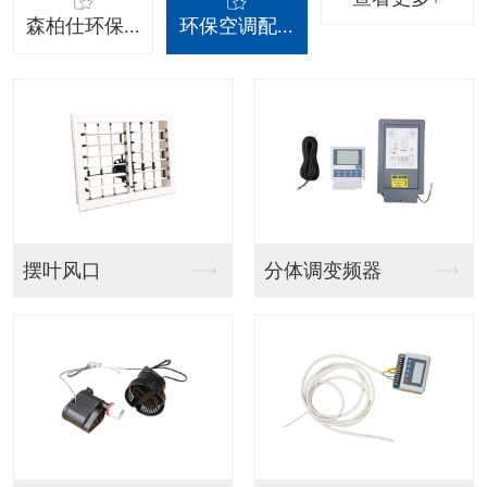
森柏仕环保...
环保空调配...
吊挂射流款
吊挂百叶窗款