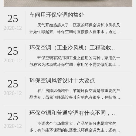
车间用环保空调的益处
25
天气开始热起来了，沉寂的环保空调和冷风机又
2020-12
开始忙碌起来。环保空调可直接接入自来水，通过风
机内腔湿帘纸吹出凉风，从而使生产车间内温度下降
到制冷空调同样的效果，既达到了降温防暑的目的，
环保空调（工业冷风机）工程验收标准
25
又节约了电能和开支，环保空调降温节能一举两得，
环保空调有家用和工业上使用的两种，家用的一
现在绝大多数企业都安装了这样的环保空调。下面为
2020-12
般称它为移动式环保空调，家用的不需要做配套工
大家介绍厂房降温使用
程，自然也就没有工程验收个说法了，用户在购买时
只需要挑选到质量比较好的品牌就靠谱了，而工业上
环保空调风管设计十大要点
25
使用环保空调就不一样了，因为它安装和使用环境都
在厂房降温领域中，节能环保空调是最重要的产
要比家用更复杂，所以一般工业厂房降温安装的环保
2020-12
品类别，虽然说降温设备其它的也有很多，包括负压
空调工程都需要根据环境
风机、湿帘、自然通风器、工业大风扇等其它降温设
备。对于很多工业车间或者中小企业来说，节能环保
环保空调和普通空调有什么不同，该怎么选
25
空调目前仍然占据重要地位。那么环保空调在设计安
空调这个市场非常大，产品的细分也是非常的
装中有什么需要注意的呢？ 1、环保空调的送风
2020-12
多，有节能环保型的以蒸发式环保空调为主，还有传
管道材料一般采用