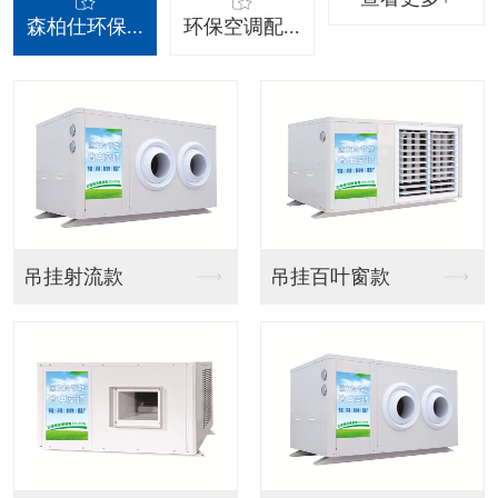
森柏仕环保...
环保空调配...
吊挂射流款
吊挂百叶窗款