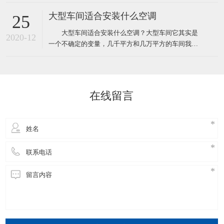
统压缩机型的水冷柜单元式空调，风管机、螺杆机等
等，那环保空调和普通空调到底有什么不同！这里说
大型车间适合安装什么空调
25
的普通空调其实大多指就是压缩机空调，因为先入为
大型车间适合安装什么空调？大型车间它其实是
主我们经常去的商场啊，办公室、家里都装的压缩机
2020-12
一个不确定的变量，几千平方和几万平方的车间我们
型的空调，所以很多人反
都叫它大型的车间，越是面积大那里面的环境问题也
就越多，也越难解决，一般情况下大型的工厂车间面
积大概都在几千平方米左右，如果这些面积比较大的
工厂想装空调给车间降温应该安装什么类型的工业空
在线留言
调呢！其实根据绿风通风