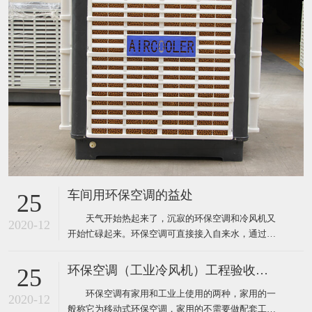
车间用环保空调的益处
25
天气开始热起来了，沉寂的环保空调和冷风机又
2020-12
开始忙碌起来。环保空调可直接接入自来水，通过风
机内腔湿帘纸吹出凉风，从而使生产车间内温度下降
到制冷空调同样的效果，既达到了降温防暑的目的，
环保空调（工业冷风机）工程验收标准
25
又节约了电能和开支，环保空调降温节能一举两得，
环保空调有家用和工业上使用的两种，家用的一
现在绝大多数企业都安装了这样的环保空调。下面为
2020-12
般称它为移动式环保空调，家用的不需要做配套工
大家介绍厂房降温使用