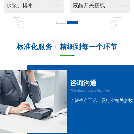
吊挂风管机
吊柜射流款
SUCCESSFUL CASES
标准化服务 · 精细到每一个环节
吊柜窗式款
吊柜风管机
咨询沟通
Telephone consultation
了解生产工艺，及行业相关参数