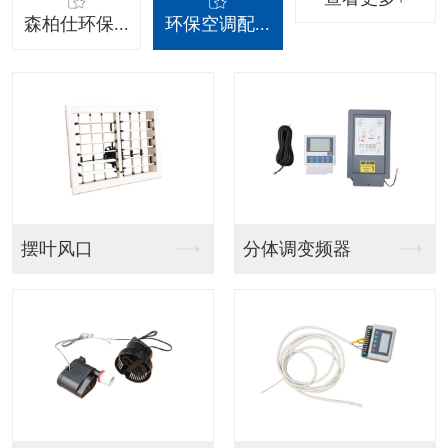
森柏仕环保...
环保空调配...
吊挂射流款
吊挂百叶窗款