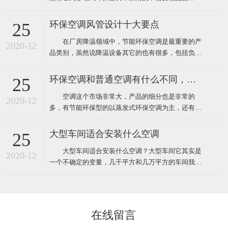
程，自然也就没有工程验收个说法了，用户在购买时
只需要挑选到质量比较好的品牌就靠谱了，而工业上
环保空调风管设计十大要点
25
使用环保空调就不一样了，因为它安装和使用环境都
在厂房降温领域中，节能环保空调是最重要的产
要比家用更复杂，所以一般工业厂房降温安装的环保
2020-12
品类别，虽然说降温设备其它的也有很多，包括负压
空调工程都需要根据环境
风机、湿帘、自然通风器、工业大风扇等其它降温设
备。对于很多工业车间或者中小企业来说，节能环保
环保空调和普通空调有什么不同，该怎么选
25
空调目前仍然占据重要地位。那么环保空调在设计安
空调这个市场非常大，产品的细分也是非常的
装中有什么需要注意的呢？ 1、环保空调的送风
2020-12
多，有节能环保型的以蒸发式环保空调为主，还有传
管道材料一般采用
统压缩机型的水冷柜单元式空调，风管机、螺杆机等
等，那环保空调和普通空调到底有什么不同！这里说
大型车间适合安装什么空调
25
的普通空调其实大多指就是压缩机空调，因为先入为
大型车间适合安装什么空调？大型车间它其实是
主我们经常去的商场啊，办公室、家里都装的压缩机
2020-12
一个不确定的变量，几千平方和几万平方的车间我们
型的空调，所以很多人反
都叫它大型的车间，越是面积大那里面的环境问题也
就越多，也越难解决，一般情况下大型的工厂车间面
积大概都在几千平方米左右，如果这些面积比较大的
工厂想装空调给车间降温应该安装什么类型的工业空
在线留言
调呢！其实根据绿风通风