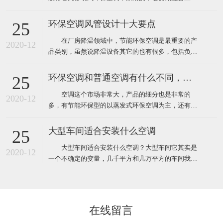
程，自然也就没有工程验收个说法了，用户在购买时
只需要挑选到质量比较好的品牌就靠谱了，而工业上
环保空调风管设计十大要点
25
使用环保空调就不一样了，因为它安装和使用环境都
在厂房降温领域中，节能环保空调是最重要的产
要比家用更复杂，所以一般工业厂房降温安装的环保
2020-12
品类别，虽然说降温设备其它的也有很多，包括负压
空调工程都需要根据环境
风机、湿帘、自然通风器、工业大风扇等其它降温设
备。对于很多工业车间或者中小企业来说，节能环保
环保空调和普通空调有什么不同，该怎么选
25
空调目前仍然占据重要地位。那么环保空调在设计安
空调这个市场非常大，产品的细分也是非常的
装中有什么需要注意的呢？ 1、环保空调的送风
2020-12
多，有节能环保型的以蒸发式环保空调为主，还有传
管道材料一般采用
统压缩机型的水冷柜单元式空调，风管机、螺杆机等
等，那环保空调和普通空调到底有什么不同！这里说
大型车间适合安装什么空调
25
的普通空调其实大多指就是压缩机空调，因为先入为
大型车间适合安装什么空调？大型车间它其实是
主我们经常去的商场啊，办公室、家里都装的压缩机
2020-12
一个不确定的变量，几千平方和几万平方的车间我们
型的空调，所以很多人反
都叫它大型的车间，越是面积大那里面的环境问题也
就越多，也越难解决，一般情况下大型的工厂车间面
积大概都在几千平方米左右，如果这些面积比较大的
工厂想装空调给车间降温应该安装什么类型的工业空
在线留言
调呢！其实根据绿风通风