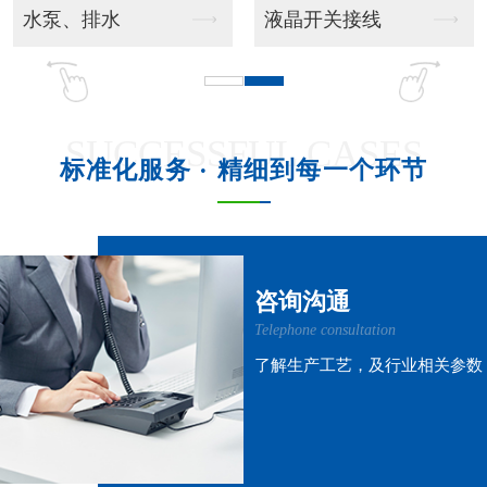
吊挂风管机
吊柜射流款
SUCCESSFUL CASES
标准化服务 · 精细到每一个环节
吊柜窗式款
吊柜风管机
咨询沟通
Telephone consultation
了解生产工艺，及行业相关参数