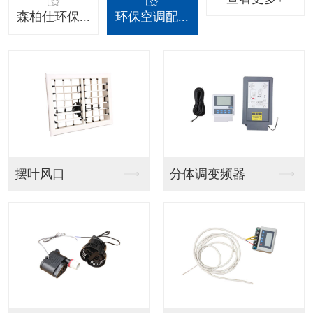
森柏仕环保...
环保空调配...
吊挂射流款
吊挂百叶窗款