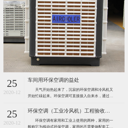
车间用环保空调的益处
25
天气开始热起来了，沉寂的环保空调和冷风机又
2020-12
开始忙碌起来。环保空调可直接接入自来水，通过风
机内腔湿帘纸吹出凉风，从而使生产车间内温度下降
到制冷空调同样的效果，既达到了降温防暑的目的，
环保空调（工业冷风机）工程验收标准
25
又节约了电能和开支，环保空调降温节能一举两得，
环保空调有家用和工业上使用的两种，家用的一
现在绝大多数企业都安装了这样的环保空调。下面为
2020-12
般称它为移动式环保空调，家用的不需要做配套工
大家介绍厂房降温使用