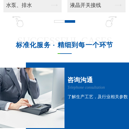
吊挂风管机
吊柜射流款
SUCCESSFUL CASES
标准化服务 · 精细到每一个环节
吊柜窗式款
吊柜风管机
咨询沟通
Telephone consultation
了解生产工艺，及行业相关参数