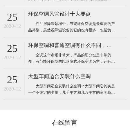
程，自然也就没有工程验收个说法了，用户在购买时
只需要挑选到质量比较好的品牌就靠谱了，而工业上
环保空调风管设计十大要点
25
使用环保空调就不一样了，因为它安装和使用环境都
在厂房降温领域中，节能环保空调是最重要的产
要比家用更复杂，所以一般工业厂房降温安装的环保
2020-12
品类别，虽然说降温设备其它的也有很多，包括负压
空调工程都需要根据环境
风机、湿帘、自然通风器、工业大风扇等其它降温设
备。对于很多工业车间或者中小企业来说，节能环保
环保空调和普通空调有什么不同，该怎么选
25
空调目前仍然占据重要地位。那么环保空调在设计安
空调这个市场非常大，产品的细分也是非常的
装中有什么需要注意的呢？ 1、环保空调的送风
2020-12
多，有节能环保型的以蒸发式环保空调为主，还有传
管道材料一般采用
统压缩机型的水冷柜单元式空调，风管机、螺杆机等
等，那环保空调和普通空调到底有什么不同！这里说
大型车间适合安装什么空调
25
的普通空调其实大多指就是压缩机空调，因为先入为
大型车间适合安装什么空调？大型车间它其实是
主我们经常去的商场啊，办公室、家里都装的压缩机
2020-12
一个不确定的变量，几千平方和几万平方的车间我们
型的空调，所以很多人反
都叫它大型的车间，越是面积大那里面的环境问题也
就越多，也越难解决，一般情况下大型的工厂车间面
积大概都在几千平方米左右，如果这些面积比较大的
工厂想装空调给车间降温应该安装什么类型的工业空
在线留言
调呢！其实根据绿风通风