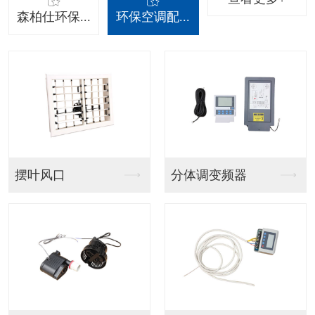
森柏仕环保...
环保空调配...
吊挂射流款
吊挂百叶窗款