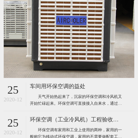
车间用环保空调的益处
25
天气开始热起来了，沉寂的环保空调和冷风机又
2020-12
开始忙碌起来。环保空调可直接接入自来水，通过风
机内腔湿帘纸吹出凉风，从而使生产车间内温度下降
到制冷空调同样的效果，既达到了降温防暑的目的，
环保空调（工业冷风机）工程验收标准
25
又节约了电能和开支，环保空调降温节能一举两得，
环保空调有家用和工业上使用的两种，家用的一
现在绝大多数企业都安装了这样的环保空调。下面为
2020-12
般称它为移动式环保空调，家用的不需要做配套工
大家介绍厂房降温使用