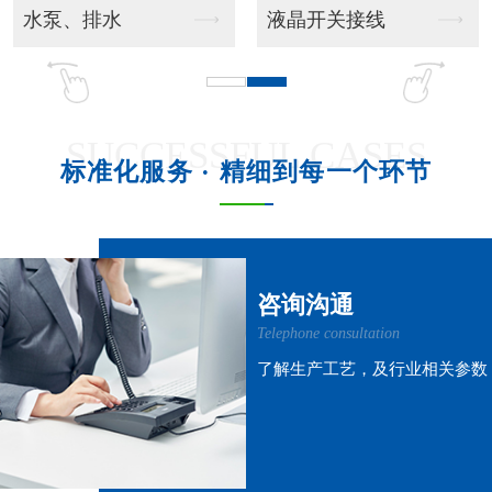
吊挂风管机
吊柜射流款
SUCCESSFUL CASES
标准化服务 · 精细到每一个环节
吊柜窗式款
吊柜风管机
咨询沟通
Telephone consultation
了解生产工艺，及行业相关参数