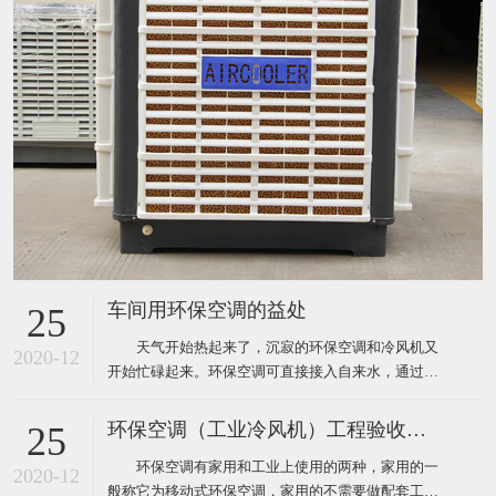
车间用环保空调的益处
25
天气开始热起来了，沉寂的环保空调和冷风机又
2020-12
开始忙碌起来。环保空调可直接接入自来水，通过风
机内腔湿帘纸吹出凉风，从而使生产车间内温度下降
到制冷空调同样的效果，既达到了降温防暑的目的，
环保空调（工业冷风机）工程验收标准
25
又节约了电能和开支，环保空调降温节能一举两得，
环保空调有家用和工业上使用的两种，家用的一
现在绝大多数企业都安装了这样的环保空调。下面为
2020-12
般称它为移动式环保空调，家用的不需要做配套工
大家介绍厂房降温使用