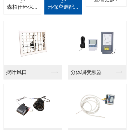
森柏仕环保...
环保空调配...
吊挂射流款
吊挂百叶窗款