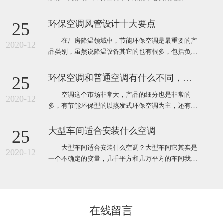
程，自然也就没有工程验收个说法了，用户在购买时
只需要挑选到质量比较好的品牌就靠谱了，而工业上
环保空调风管设计十大要点
25
使用环保空调就不一样了，因为它安装和使用环境都
在厂房降温领域中，节能环保空调是最重要的产
要比家用更复杂，所以一般工业厂房降温安装的环保
2020-12
品类别，虽然说降温设备其它的也有很多，包括负压
空调工程都需要根据环境
风机、湿帘、自然通风器、工业大风扇等其它降温设
备。对于很多工业车间或者中小企业来说，节能环保
环保空调和普通空调有什么不同，该怎么选
25
空调目前仍然占据重要地位。那么环保空调在设计安
空调这个市场非常大，产品的细分也是非常的
装中有什么需要注意的呢？ 1、环保空调的送风
2020-12
多，有节能环保型的以蒸发式环保空调为主，还有传
管道材料一般采用
统压缩机型的水冷柜单元式空调，风管机、螺杆机等
等，那环保空调和普通空调到底有什么不同！这里说
大型车间适合安装什么空调
25
的普通空调其实大多指就是压缩机空调，因为先入为
大型车间适合安装什么空调？大型车间它其实是
主我们经常去的商场啊，办公室、家里都装的压缩机
2020-12
一个不确定的变量，几千平方和几万平方的车间我们
型的空调，所以很多人反
都叫它大型的车间，越是面积大那里面的环境问题也
就越多，也越难解决，一般情况下大型的工厂车间面
积大概都在几千平方米左右，如果这些面积比较大的
工厂想装空调给车间降温应该安装什么类型的工业空
在线留言
调呢！其实根据绿风通风