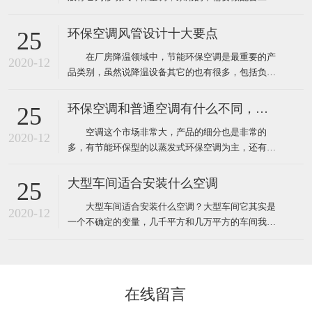
程，自然也就没有工程验收个说法了，用户在购买时
只需要挑选到质量比较好的品牌就靠谱了，而工业上
环保空调风管设计十大要点
25
使用环保空调就不一样了，因为它安装和使用环境都
在厂房降温领域中，节能环保空调是最重要的产
要比家用更复杂，所以一般工业厂房降温安装的环保
2020-12
品类别，虽然说降温设备其它的也有很多，包括负压
空调工程都需要根据环境
风机、湿帘、自然通风器、工业大风扇等其它降温设
备。对于很多工业车间或者中小企业来说，节能环保
环保空调和普通空调有什么不同，该怎么选
25
空调目前仍然占据重要地位。那么环保空调在设计安
空调这个市场非常大，产品的细分也是非常的
装中有什么需要注意的呢？ 1、环保空调的送风
2020-12
多，有节能环保型的以蒸发式环保空调为主，还有传
管道材料一般采用
统压缩机型的水冷柜单元式空调，风管机、螺杆机等
等，那环保空调和普通空调到底有什么不同！这里说
大型车间适合安装什么空调
25
的普通空调其实大多指就是压缩机空调，因为先入为
大型车间适合安装什么空调？大型车间它其实是
主我们经常去的商场啊，办公室、家里都装的压缩机
2020-12
一个不确定的变量，几千平方和几万平方的车间我们
型的空调，所以很多人反
都叫它大型的车间，越是面积大那里面的环境问题也
就越多，也越难解决，一般情况下大型的工厂车间面
积大概都在几千平方米左右，如果这些面积比较大的
工厂想装空调给车间降温应该安装什么类型的工业空
在线留言
调呢！其实根据绿风通风