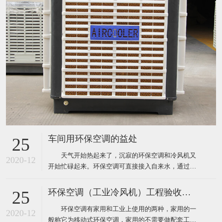
车间用环保空调的益处
25
天气开始热起来了，沉寂的环保空调和冷风机又
2020-12
开始忙碌起来。环保空调可直接接入自来水，通过风
机内腔湿帘纸吹出凉风，从而使生产车间内温度下降
到制冷空调同样的效果，既达到了降温防暑的目的，
环保空调（工业冷风机）工程验收标准
25
又节约了电能和开支，环保空调降温节能一举两得，
环保空调有家用和工业上使用的两种，家用的一
现在绝大多数企业都安装了这样的环保空调。下面为
2020-12
般称它为移动式环保空调，家用的不需要做配套工
大家介绍厂房降温使用