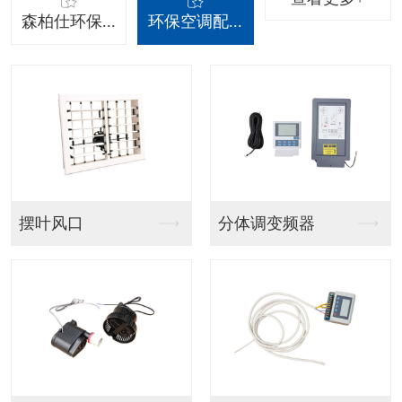
森柏仕环保...
环保空调配...
吊挂射流款
吊挂百叶窗款