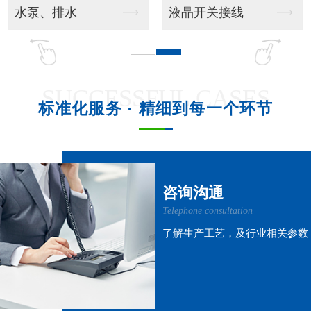
吊挂风管机
吊柜射流款
SUCCESSFUL CASES
标准化服务 · 精细到每一个环节
吊柜窗式款
吊柜风管机
咨询沟通
Telephone consultation
了解生产工艺，及行业相关参数