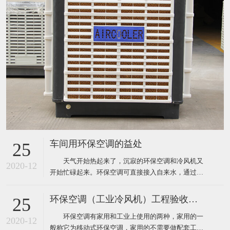
车间用环保空调的益处
25
天气开始热起来了，沉寂的环保空调和冷风机又
2020-12
开始忙碌起来。环保空调可直接接入自来水，通过风
机内腔湿帘纸吹出凉风，从而使生产车间内温度下降
到制冷空调同样的效果，既达到了降温防暑的目的，
环保空调（工业冷风机）工程验收标准
25
又节约了电能和开支，环保空调降温节能一举两得，
环保空调有家用和工业上使用的两种，家用的一
现在绝大多数企业都安装了这样的环保空调。下面为
2020-12
般称它为移动式环保空调，家用的不需要做配套工
大家介绍厂房降温使用