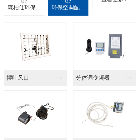
森柏仕环保...
环保空调配...
吊挂射流款
吊挂百叶窗款