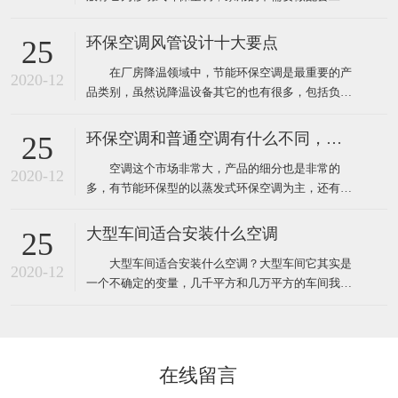
程，自然也就没有工程验收个说法了，用户在购买时
只需要挑选到质量比较好的品牌就靠谱了，而工业上
环保空调风管设计十大要点
25
使用环保空调就不一样了，因为它安装和使用环境都
在厂房降温领域中，节能环保空调是最重要的产
要比家用更复杂，所以一般工业厂房降温安装的环保
2020-12
品类别，虽然说降温设备其它的也有很多，包括负压
空调工程都需要根据环境
风机、湿帘、自然通风器、工业大风扇等其它降温设
备。对于很多工业车间或者中小企业来说，节能环保
环保空调和普通空调有什么不同，该怎么选
25
空调目前仍然占据重要地位。那么环保空调在设计安
空调这个市场非常大，产品的细分也是非常的
装中有什么需要注意的呢？ 1、环保空调的送风
2020-12
多，有节能环保型的以蒸发式环保空调为主，还有传
管道材料一般采用
统压缩机型的水冷柜单元式空调，风管机、螺杆机等
等，那环保空调和普通空调到底有什么不同！这里说
大型车间适合安装什么空调
25
的普通空调其实大多指就是压缩机空调，因为先入为
大型车间适合安装什么空调？大型车间它其实是
主我们经常去的商场啊，办公室、家里都装的压缩机
2020-12
一个不确定的变量，几千平方和几万平方的车间我们
型的空调，所以很多人反
都叫它大型的车间，越是面积大那里面的环境问题也
就越多，也越难解决，一般情况下大型的工厂车间面
积大概都在几千平方米左右，如果这些面积比较大的
工厂想装空调给车间降温应该安装什么类型的工业空
在线留言
调呢！其实根据绿风通风