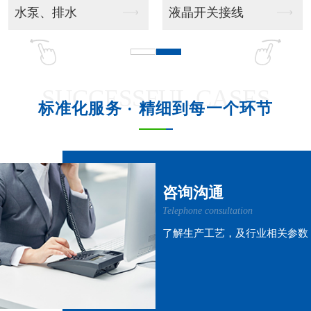
吊挂风管机
吊柜射流款
SUCCESSFUL CASES
标准化服务 · 精细到每一个环节
吊柜窗式款
吊柜风管机
咨询沟通
Telephone consultation
了解生产工艺，及行业相关参数