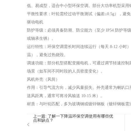
低、易成型，适合中小型环保空调。部分大功率机型采用
平衡性要求：叶轮需经过动平衡测试（偏差≤0.5g），
驱动电机
防护等级：必须具备防潮、防尘能力（至少 IP54 防
或轴承生锈）。
运行特性：环保空调需长时间连续运行（每天 8-12 小时）
温），避免过热烧毁。
调速功能：部分机型搭配变频电机，可通过调节转速控制风
场景（如车间不同时段的人员密度变化）。
风机外壳（风筒）
作用：引导气流方向，减少风量损失。外壳通常为喇叭口
送风距离，通常可将冷风输送 10-15 米）。
材质：与叶轮匹配，多为玻璃钢或镀锌钢板（镀锌钢板需
上一篇:
了解一下降温环保空调使用有哪些优
点和缺点？