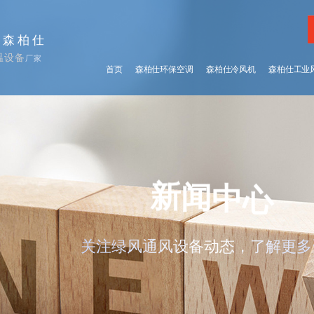
择森柏仕
温设备
厂家
首页
森柏仕环保空调
森柏仕冷风机
森柏仕工业
心
中
新
闻
关注绿风通风设备动态，了解更多