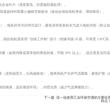
铝合金叶片（强度更高，但需做防腐处理）。
避免高速旋转时因重心偏移导致振动（振动会缩短电机寿命，增加噪音）。
护等级），电机外壳为封闭式设计，避免湿帘蒸发的水汽进入电机内部（防止
，因此电机需采用 “连续工作制” 设计（绝缘等级≥B 级，可承受 130℃高
量（如室内降温需求低时降低转速，节能 30% 以上），适合需灵活控
形（进风端宽大，出风端收缩），能将风机产生的气流聚集，避免扩散（
涂防锈漆，适应潮湿环境），内壁光滑（减少气流摩擦阻力）。
下一篇:
说一说使用工业环保空调的主要应
特点