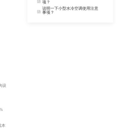
项？
说明一下小型水冷空调使用注意
事项？
构设
%
成本